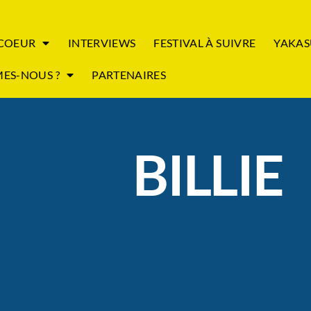
 COEUR
INTERVIEWS
FESTIVAL À SUIVRE
YAKAS
ES-NOUS ?
PARTENAIRES
BILLIE