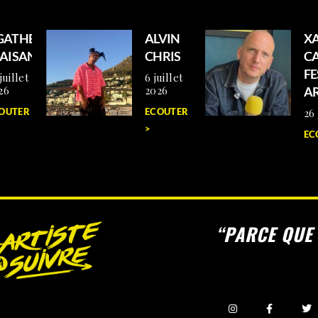
GATHE
ALVIN
XA
LAISANCE
CHRIS
C
FE
juillet
6 juillet
26
2026
AR
OUTER >
ECOUTER
26 
>
EC
“PARCE QUE 