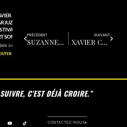
VIER
ARJUZÂÂ
STIVAL
PRÉCÉDENT
SUIVANT
T SONIC
SUZANNE BELAUBRE
XAVIER CARJUZÂÂ FESTIVAL ART SONIC
juin 2026
OUTER >
SUIVRE, C’EST DÉJÀ CROIRE.”
CONTACTEZ-NOUS