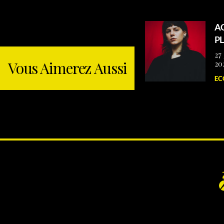
A
P
27 
Vous Aimerez Aussi
20
EC