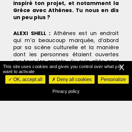
inspiré ton projet, et notamment la
Grèce avec Athènes. Tu nous en dis
un peu plus ?
ALEXI SHELL
:
Athènes est un endroit
qui m’a beaucoup marquée, d’abord
par sa scène culturelle et la manière
dont les personnes étaient ouvertes
sur tous les projets. J’y suis allée pour
X
This site uses cookies and gives you control over what you
la première fois il y a 5 ans en stage
want to activate
avec une artiste. J’ai pu expérimenter
OK, accept all
Deny all cookies
Personalize
la musique sans le besoin d’avoir les
clés d’une scène ancrée dans la ville
Privacy policy
comme à Paris, et sans le besoin
d’institutions qui me supportent.
C’était très facile de pouvoir jouer là-
bas n’importe où. C’était très ouvert et
je trouvais qu’il n’y avait pas ce