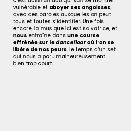
c’est aussi un duo qui sait se montrer
vulnérable et
aboyer ses angoisses
,
avec des paroles auxquelles on peut
tous et toutes s’identifier. Une fois
encore, la musique ici est salvatrice, et
nous
entraîne dans
une
course
effrénée sur le
dancefloor
où l’on se
libère de nos peurs
, le temps d’un set
qui nous a paru malheureusement
bien trop court.
Ce soir-là, une véritable fusion s’est
pourtant bel et bien opérée entre le
duo canin et le public, comme si
la
niche s’était agrandie en une meute
unie
.
En attendant leur prochain album en
janvier, on vous invite à « jouer la