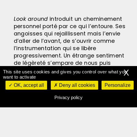
Look around
introduit un cheminement
personnel porté par ce qui l’entoure. Ses
angoisses qui rejaillissent mais l’envie
d’aller de l’avant, de s’ouvrir comme
l’instrumentation qui se libère
progressivement. Un étrange sentiment
de légèreté s’empare de nous puis
finalement la gorge se resserre sur la
X
This site uses cookies and gives you control over what you
dernière mesure.
want to activate
OK, accept all
Deny all cookies
Personalize
Rien n’est vraiment guéri mais on va
Finir
Privacy policy
par en rire
. Tout n’est que question de
temps, de temps qui passe car si “
les
traumas perdurent, les rêves continuent
”
avoue-t-elle à juste titre.
Petit à petit
ses confidences prennent l’allure