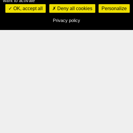
want to activate
OK, accept all
Deny all cookies
Personalize
0:00
07:14
Privacy policy
Ana Benabdelkarim, ex-chanteuse
du groupe Pégase, vogue depuis en
solo sous le pseudo Silly Boy Blue
(titre d’une chanson de David
Bowie). Elle fait partie des premières
artistes que nous avons suivies au
début de cette aventure.