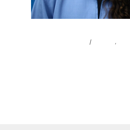
STËRNN
Laisser un commentaire
/
Interview
,
Inter
STËRNN– FOREVER SATIN Trio rennais
alternative, trip-hop et électro. Après
groupe ouvre aujourd’hui un nouveau cha
deux EP, entre morceaux plus contemplat
Stërnn dépasse le simple …
Lire la suite »