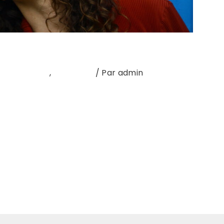
view du mois
,
Nouvel EP
/ Par
admin
 formé en 2018, Stërnn évolue entre pop
 un premier EP en 2019 (Moments in Motion), le
pitre avec Forever Satin, un projet décliné en
ifs et énergie plus nocturne. La sincérité de