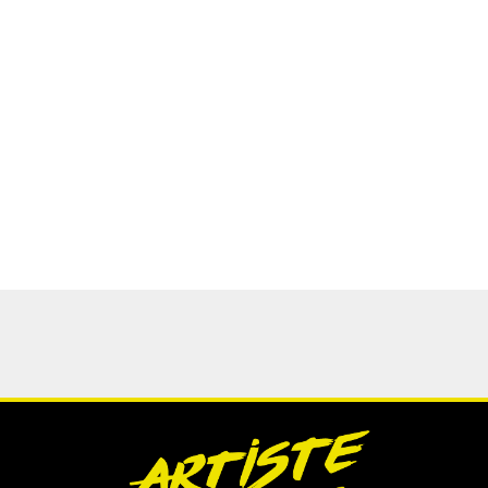
L’INTERVIEW PREMIER ALBUM : Festival Les Primeurs
de Massy samedi 2 novembre 2024. Rencontre
avec Cindy Pooch, artiste à la voix suave et
envoûtante, lors de la présentation de son
premier album IN NOMINE CORPUS aux Primeurs
de Massy. L’occasion de découvrir l’essence de
son travail et les inspirations qui nourrissent cet
album d’une rare …
Lire la suite »