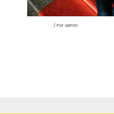
YAKASUIVRE
/ Par
admin
Directrice du Festival Art Rock – Saint-Bri
s’engage dans une transition écologique e
depuis 1983, il réaffirme ses valeurs : re
participer activement à l’effort collectif
avec l’ambition de tendre vers …
Lire la suite »