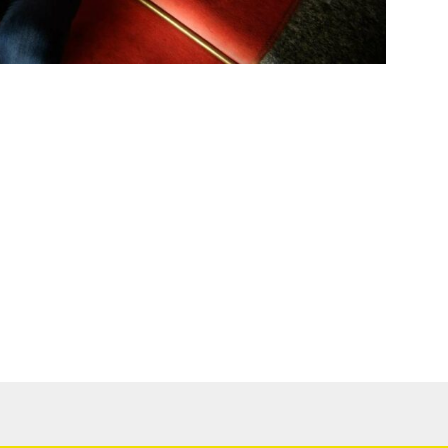
euc (22) Depuis 2018, le Festival Art Rock
t sociale. Indépendant, associatif et engagé
penser une économie de la culture durable,
 de décarbonisation et protéger son territoire,