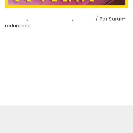
Interview
,
Interview du mois
,
Podcast
/ Par
Sarah-
redactrice
On a rencontré Baby Volcano au Festival Art Rock
en juin dernier , pour parler de son EP
Supervivenxia. Un projet qui mêle la scène, la
langue, le mouvement, à l’image d’une artiste
sensible et engagée. Rencontre au Festival Art
Rock samedi 7 juin 2025. Interview : Yasmina /
Création de contenu : Elodie Lijour …
Lire la suite »