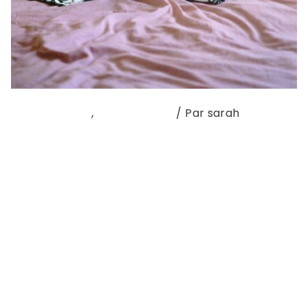
Coup de cœur
,
Nouvel album
/ Par
sarah
GUERISON, 3e album magistral de Flèche Love,
sorti le 19 avril 2024. L’artiste suisso-algérienne
livre un album puissant après Nagapart I et
Nagapart II, qui nous avaient déjà bouleversés
chez Artiste à Suivre. Croiser la route de Flèche
Love ne laisse jamais indifférent et peut aller
jusqu’à façonner un nouveau chemin de vie, tant
cette artiste généreuse …
Lire la suite »