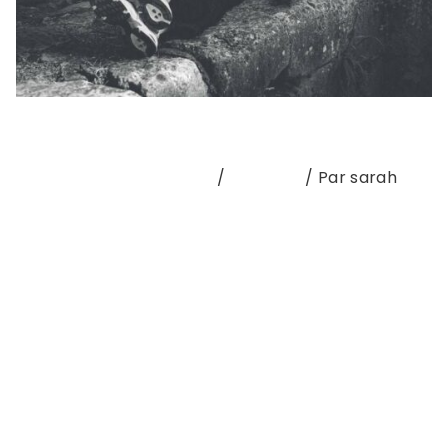
DRAGA
Laisser un commentaire
/
portfolio
/ Par
sarah
DRAGA OU LE SOUFFLE D’UN MONDE NOUVEAU
Elles disent… qu’elles s’appellent DRAGA. Elles
disent qu’elles sont cinq, pour nous offrir un
concert puissant, contre le patriarcat et toute
forme d’oppression. C’était dimanche 9 novembre
à Bonjour Minuit, à Saint-Brieuc, et c’était
exceptionnel! Le weekend touche à sa fin, c’est
l’automne et la nuit avale rapidement …
Lire la suite »