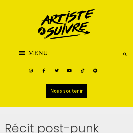
Nous soutenir
Récit post-punk