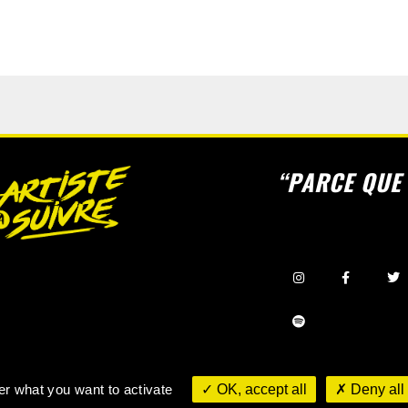
“PARCE QUE 
©
Mentions légales & Politique de confidentialité
er what you want to activate
OK, accept all
Deny all