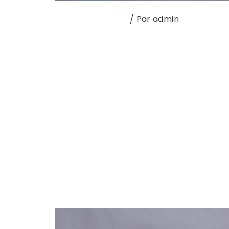
Interview du mois
/ Par
admin
Komodrag and the Mounodor, c’est avan
inattendue en 2019 au Banana Boat,
Moundrag et Komodor sont alors deux g
musiciens vont naturellement fusionn
moderne. Rencontre au Festival La Flume 
Lire la suite »