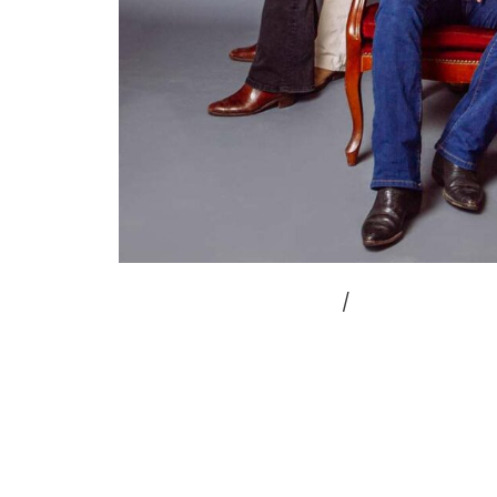
Laisser un commentaire
/
NOUVEAU SING
KOMODRAG & THE MOUNODOR- STONE IN THE 
pouviez assister à un renouveau de Wood
of Armorica et un passage au Hellfest, la
entre les deux groupes de rock bretons 
Lire la suite »