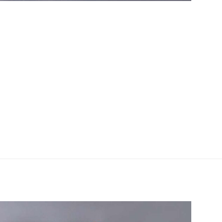
t tout l’histoire d’une rencontre musicale
 un petit bar de Douarnenez (Finistère).
roupes de rock/heavy/psyche, dont les sept
er, mélangeant influences rétro et énergie
Enchantée l3 septembre 2024. AAS : Hello la …