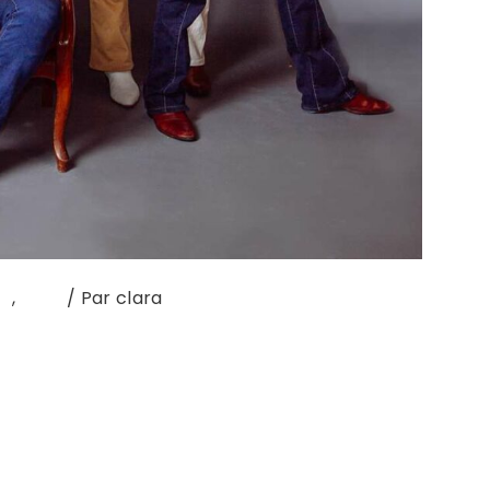
LE
,
sons
/ Par
clara
FIELD Et si on vous disait qu’en 2024, vous
stock? Après leur premier album Green Fields
 rage heavy psychédélique née de la fusion
Komodor et Moundrag revient …