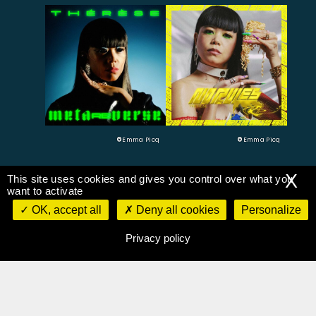
©
Emma Picq
©
Emma Picq
X
This site uses cookies and gives you control over what you
want to activate
OK, accept all
Deny all cookies
Personalize
THERESE / Nouvel EP
Métareverse
Privacy policy
Thérèse fait son grand retour avec
un nouvel EP qui interroge nos
rapports au monde numérique et