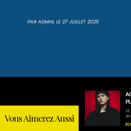
PAR
ADMIN
, LE
27 JUILLET 2025
A
P
27 
Vous Aimerez Aussi
20
EC