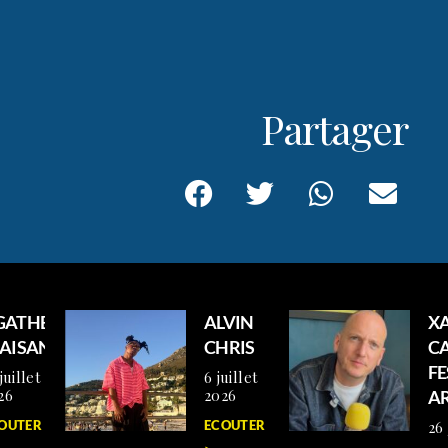
Partager
GATHE
ALVIN
XA
LAISANCE
CHRIS
C
FE
juillet
6 juillet
26
2026
AR
OUTER >
ECOUTER
26 