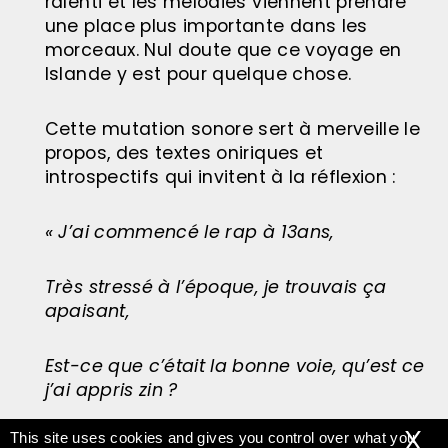
ralenti et les mélodies viennent prendre
une place plus importante dans les
morceaux. Nul doute que ce voyage en
Islande y est pour quelque chose.
Cette mutation sonore sert à merveille le
propos, des textes oniriques et
introspectifs qui invitent à la réflexion :
« J’ai commencé le rap à 13ans,
Très stressé à l’époque, je trouvais ça
apaisant,
Est-ce que c’était la bonne voie, qu’est ce
j’ai appris zin ?
X
This site uses cookies and gives you control over what you
Où est ce que j’en suis ? Que dois-je faire