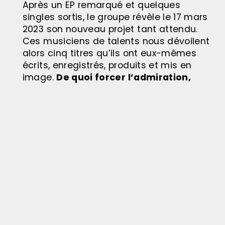
Après un EP remarqué et quelques
singles sortis, le groupe révèle le 17 mars
2023 son nouveau projet tant attendu.
Ces musiciens de talents nous dévoilent
alors cinq titres qu’ils ont eux-mêmes
écrits, enregistrés, produits et mis en
image.
De quoi forcer l’admiration,
piquer notre curiosité et surtout
remettre au goût du jour un esprit DIY.
Météo Mirage transporte
au cœur des
relations humaines ; interrogeant alors
l’amour, l’amitié ou encore la place
donnée à la liberté
. Avec leur nouvel EP,
les musiciens continuent de pousser plus
loin les forces de leur musique poétique
et on se laisse prendre au jeu avec
plaisir.