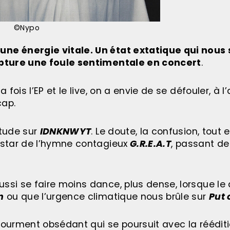
©Nypo
une énergie vitale. Un état extatique qui nous 
 capture une foule sentimentale en concert
.
a fois l’EP et le live, on a envie de se défouler, à l
cap.
itude sur
IDNKNWYT
. Le doute, la confusion, tout e
instar de l’hymne contagieux
G.R.E.A.T
, passant de
ssi se faire moins dance, plus dense, lorsque le 
n
ou que l’urgence climatique nous brûle sur
Put 
tourment obsédant qui se poursuit avec la rééditi