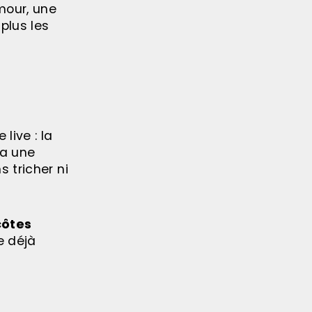
amour, une
plus les
live : la
 a une
s tricher ni
côtes
e déjà