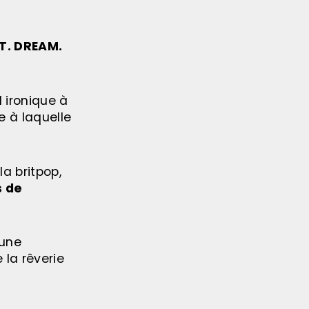
FT. DREAM.
 ironique à
e à laquelle
a britpop,
s de
 une
 la rêverie