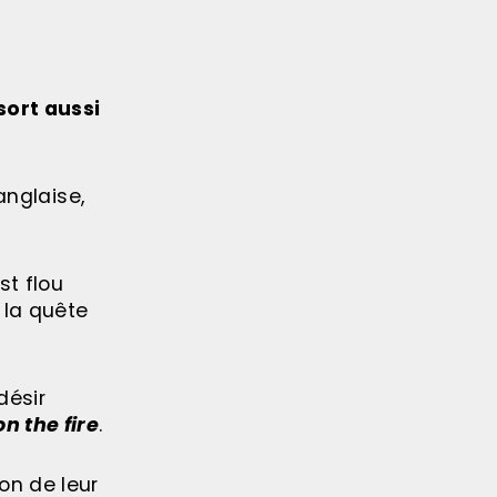
sort aussi
’anglaise,
st flou
 la quête
désir
on the fire
.
on de leur