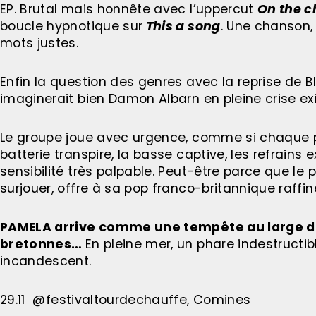
EP. Brutal mais honnête avec l’uppercut
On the c
boucle hypnotique sur
This a song
. Une chanson,
mots justes.
Enfin la question des genres avec la reprise de B
imaginerait bien Damon Albarn en pleine crise exis
Le groupe joue avec urgence, comme si chaque prise
batterie transpire, la basse captive, les refrains e
sensibilité très palpable. Peut-être parce que le p
surjouer, offre à sa pop franco-britannique raffin
PAMELA arrive comme une tempête au large de 
bretonnes…
En pleine mer, un phare indestructib
incandescent.
29.11
@festivaltourdechauffe
, Comines