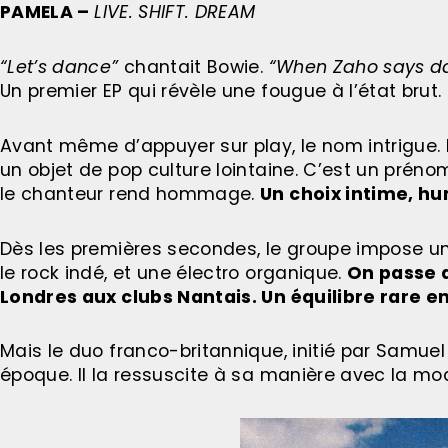
PAMELA –
LIVE. SHIFT. DREAM
“Let’s dance”
chantait Bowie.
“When Zaho says d
Un premier EP qui révèle une fougue à l’état brut.
Avant même d’appuyer sur play, le nom intrigue. 
un objet de pop culture lointaine. C’est un préno
le chanteur rend hommage.
Un choix intime, h
Dès les premières secondes, le groupe impose une
le rock indé, et une électro organique.
On passe d
Londres aux clubs Nantais. Un équilibre rare e
Mais le duo franco-britannique, initié par Samue
époque. Il la ressuscite à sa manière avec la mod