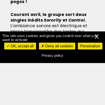
pogos !
Courant avril, le groupe sort deux
singles inédits
Sorority
et
Control
.
L’ambiance sonore est électri
que
et
laisse transparaître des textes qui
X
This site uses cookies and gives you control over what you
prônent sororité et droit à l’avortement.
want to activate
Avec des textes appuyés par des gros
OK, accept all
Deny all cookies
Personalize
riffs de guitare énervés, le groupe est
mué par une réelle envie de faire bouger
Privacy policy
nos mentalités et surtout nos corps !
We hate you please d
ie, un petit
concentré d’énergie brute, à écouter
de toute urgence !