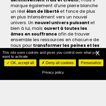
marque également d’une pierre blanche
un réel
élan de liberté
et fonce de plus
en plus intensément vers un nouvel
univers. Un
nouvel univers puissant
et
bien à lui, mais
ouvert à toutes les
âmes en souffrance
afin de trouver
ensemble les ressources en chacun·e de
nous pour
transformer les peines et les
colères en force(s).
X
This site uses cookies and gives you control over what you
want to activate
OK, accept all
Deny all cookies
Personalize
C’est alors
déterminé
que l’on retrouve
un Chéri en puissance qui n’est
pas prêt
Privacy policy
de laisser les âmes et les cœurs
insensibles
. Celui qui déclare avoir été
sauvé par le chant signe un retour en
grande pompe avec
une part de lui plus
forte, plus confiante, plus assumée
, à
qui il s’adresse directement dans