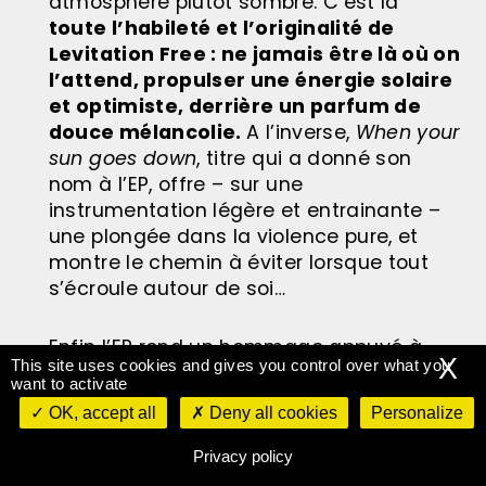
atmosphère plutôt sombre. C’est là
toute l’habileté et l’originalité de
Levitation Free : ne jamais être là où on
l’attend, propulser une énergie solaire
et optimiste, derrière un parfum de
douce mélancolie.
A l’inverse,
When your
sun goes down
, titre qui a donné son
nom à l’EP, offre – sur une
instrumentation légère et entrainante –
une plongée dans la violence pure, et
montre le chemin à éviter lorsque tout
s’écroule autour de soi…
Enfin l’EP rend un hommage appuyé à
X
This site uses cookies and gives you control over what you
Tame Impala, grande source d’inspiration
want to activate
non dissimulée, avec le seul titre en
OK, accept all
Deny all cookies
Personalize
français :
Alessandrie
.
Privacy policy
Levitation Free fait cohabiter l’intime