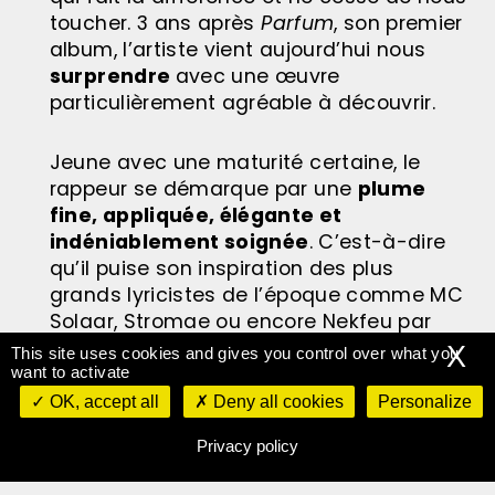
toucher. 3 ans après
Parfum
, son premier
album, l’artiste vient aujourd’hui nous
surprendre
avec une œuvre
particulièrement agréable à découvrir.
Jeune avec une maturité certaine, le
rappeur se démarque par une
plume
fine, appliquée, élégante et
indéniablement soignée
. C’est-à-dire
qu’il puise son inspiration des plus
grands lyricistes de l’époque comme MC
Solaar, Stromae ou encore Nekfeu par
exemple, le résultat ne peut qu’être de
X
This site uses cookies and gives you control over what you
qualité.
want to activate
OK, accept all
Deny all cookies
Personalize
Pour ce nouveau projet, DI#SE a décidé
Privacy policy
de
faire valser les contraintes
et de
lâcher prise
. Ici, il évoque
avec une