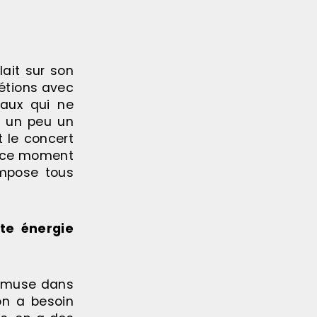
lait sur son
 étions avec
eaux qui ne
t un peu un
t le concert
 à ce moment
ompose tous
tte énergie
’amuse dans
on a besoin