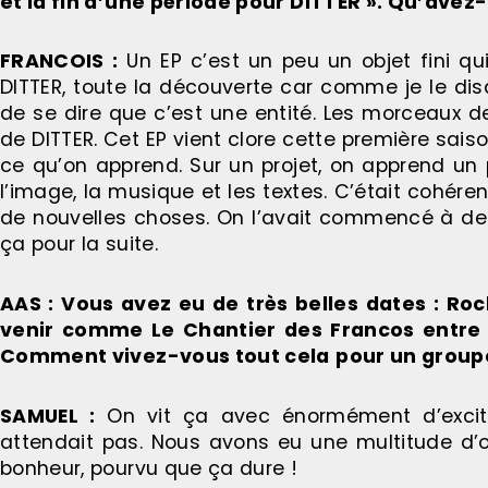
et la fin d’une période pour DITTER ». Qu’avez-
FRANCOIS :
Un EP c’est un peu un objet fini qu
DITTER, toute la découverte car comme je le dis
de se dire que c’est une entité. Les morceaux d
de DITTER. Cet EP vient clore cette première sai
ce qu’on apprend. Sur un projet, on apprend un 
l’image, la musique et les textes. C’était cohér
de nouvelles choses. On l’avait commencé à deu
ça pour la suite.
AAS : Vous avez eu de très belles dates : Rock
venir comme Le Chantier des Francos entre a
Comment vivez-vous tout cela
pour un group
SAMUEL :
On vit ça avec énormément d’excita
attendait pas. Nous avons eu une multitude d’o
bonheur, pourvu que ça dure !