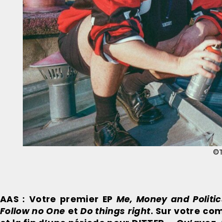
©T
AAS :
Votre premier EP
Me, Money and Politic
Follow no
One
et
Do things right
. Sur votre co