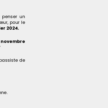
e penser un
œur, pour le
ier 2024.
n novembre
?
e bassiste de
nne.