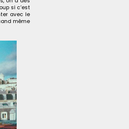
us, on a des
oup si c’est
ter avec le
t quand même