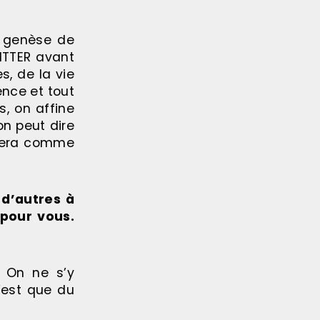
a genèse de
DITTER avant
s, de la vie
ence et tout
s, on affine
on peut dire
 sera comme
 d’autres à
pour vous.
 On ne s’y
’est que du