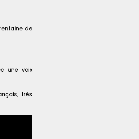
trentaine de
ec une voix
nçais, très