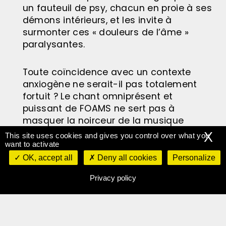
un fauteuil de psy, chacun en proie à ses
démons intérieurs, et les invite à
surmonter ces « douleurs de l’âme »
paralysantes.
Toute coïncidence avec un contexte
anxiogène ne serait-il pas totalement
fortuit ? Le chant omniprésent et
puissant de FOAMS ne sert pas à
masquer la noirceur de la musique
électro du groupe, mais il la tire au
X
This site uses cookies and gives you control over what you
contraire vers des horizons plus lumineux.
want to activate
Les quatre titres de l’EP peuvent d’ailleurs
OK, accept all
Deny all cookies
Personalize
s’écouter comme une progression à
Privacy policy
quatre temps vers l’acceptation de soi.
Et finalement, si la solution consistait
simplement à ” Danser avec ses