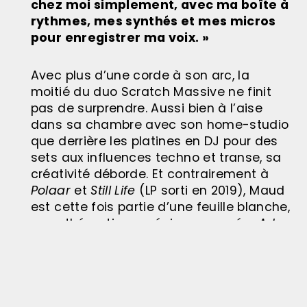
chez moi simplement, avec ma boîte à
rythmes, mes synthés et mes micros
pour enregistrer ma voix. »
Avec plus d’une corde à son arc, la
moitié du duo Scratch Massive ne finit
pas de surprendre. Aussi bien à l’aise
dans sa chambre avec son home-studio
que derrière les platines en DJ pour des
sets aux influences techno et transe, sa
créativité déborde. Et contrairement à
Polaar
et
Still Life
(LP sorti en 2019), Maud
est cette fois partie d’une feuille blanche,
sans thématique précise pour créer
Ad
Astra
.
Prouesse produite en binôme avec le
jeune producteur prodige Krampf,
Ad