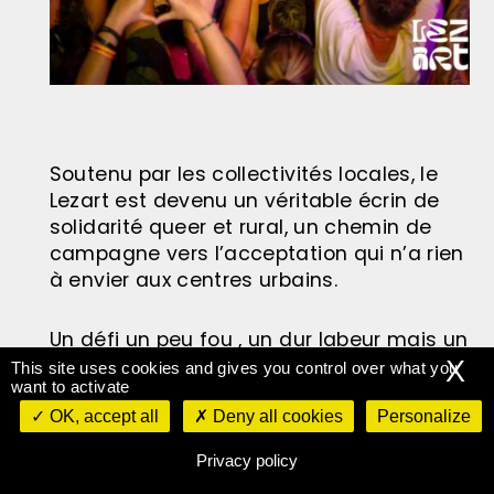
Soutenu par les collectivités locales, le
Lezart est devenu un véritable écrin de
solidarité queer et rural, un chemin de
campagne vers l’acceptation qui n’a rien
à envier aux centres urbains.
Un défi un peu fou , un dur labeur mais un
pari entièrement réussi au cours du
X
This site uses cookies and gives you control over what you
want to activate
temps. Sur 3 jours, près de 20h de
concert, ici les barrières tombent dans la
OK, accept all
Deny all cookies
Personalize
liesse. Hommes, femmes, enfants, quel
Privacy policy
que soit le genre, dansent, rient, font la