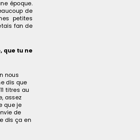
une époque.
 Beaucoup de
mes petites
étais fan de
, que tu ne
on nous
e dis que
1 titres au
e, assez
e que je
envie de
je dis ça en