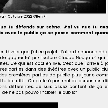
al- Octobre 2022 ©Ben PI
que tu défends sur scène. J’ai vu que tu ava
ais avec le public ça se passe comment quan
n février que j’ai ce projet. J’ai eu la chance dè
de gagner le” prix lecture Claude Nougaro” qui 
tes. Ce qui est cool en live, c’est que j’arrive à 
ères parties dans des théâtres avec un public plu
i des premières parties de public plus jeune co
tte identité . Ca parle à pas mal de personnes di
ions différentes. Je suis assez content de ça
de ne pas pouvoir “cibler le public”.