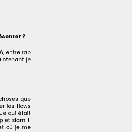
ésenter ?
6, entre rap
aintenant je
s choses que
er les flows
ue qui était
 et slam. Il
et où je me