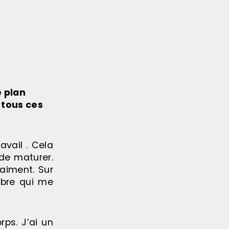
e plan
 tous ces
vail . Cela
 de maturer.
raiment. Sur
libre qui me
ps. J’ai un