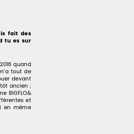
is fait des
d tu es sur
s 2016 quand
m’a tout de
jouer devant
tôt ancien ;
mme BIGFLO&
fférentes et
 et en même