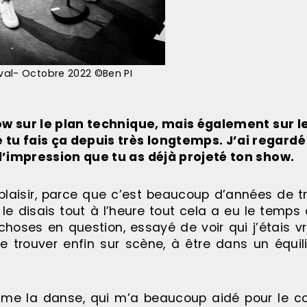
al- Octobre 2022 ©Ben PI
how sur le plan technique, mais également sur l
 tu fais ça depuis très longtemps. J’ai regardé
i l’impression que tu as déjà projeté ton show.
aisir, parce que c’est beaucoup d’années de tra
 le disais tout à l’heure tout cela a eu le temps
choses en question, essayé de voir qui j’étais v
 me trouver enfin sur scène, à être dans un équi
me la danse, qui m’a beaucoup aidé pour le cor