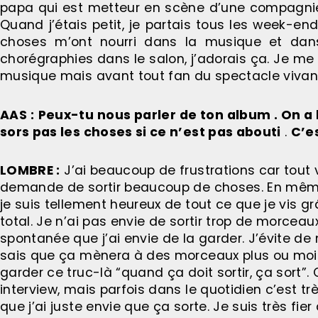
papa qui est metteur en scène d’une compagni
Quand j’étais petit, je partais tous les week-end
choses m’ont nourri dans la musique et dans 
chorégraphies dans le salon, j’adorais ça. Je me 
musique mais avant tout fan du spectacle vivan
AAS :
Peux-tu nous parler de ton album . On a
sors pas les choses si ce n’est pas abouti
.
C’e
LOMBRE :
J’ai beaucoup de frustrations car tou
demande de sortir beaucoup de choses. En même 
je suis tellement heureux de tout ce que je vis grâc
total. Je n’ai pas envie de sortir trop de morceaux
spontanée que j’ai envie de la garder. J’évite de 
sais que ça mènera à des morceaux plus ou moins 
garder ce truc-là “quand ça doit sortir, ça sort”. 
interview, mais parfois dans le quotidien c’est tr
que j’ai juste envie que ça sorte. Je suis très fi