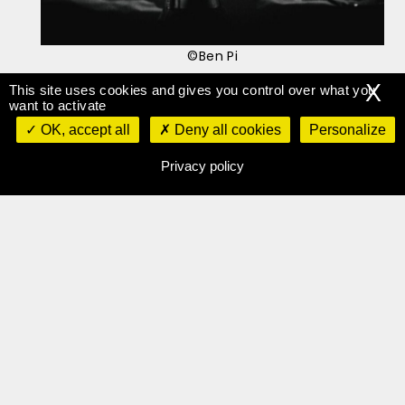
©Ben Pi
X
This site uses cookies and gives you control over what you
On retrouve également un côté
electro-
want to activate
pop
dans cet album, de par les
lignes de
OK, accept all
Deny all cookies
Personalize
chant très intimes
qui transpercent un
pan
instrumental
se révélant
plusfranc
Privacy policy
que sur leurs précédents projets. D’un
autre côté,
les synthés sont lancinants
,
les sonorités léchées, et les
basses
lourdes et sombres
rappellent
l’identité
polyvalente
du groupe.
Chaque morceau de cet opus sonne
comme
une confession, un cri
puissant
.
24
se veut l’œuvre la plus
aboutie
du groupe : Hélène et Amandine