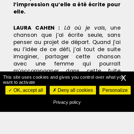
l’impression qu’elle a été écrite pour
elle.
LAURA CAHEN :
Là où je vais,
une
chanson que j’ai écrite seule, sans
penser au projet de départ. Quand j’ai
eu l’idée de ce défi, j’ai tout de suite
imaginer, partager cette chanson
avec une femme qui pourrait
m’accompagner dans cette fuite
X
This site uses cookies and gives you control over what you
infernale, dans cette échappée.
want to activate
Jeanne Added a quand même une
OK, accept all
Deny all cookies
Personalize
force dingue et je me suis dit qu’elle
serait parfaite.
Privacy policy