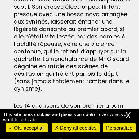
subtil. Son groove électro-pop, flirtant
presque avec une bossa nova arrangée
aux synthés, laisserait émaner une
légèreté dansante au premier abord, si
elle n’était vite lestée par des paroles à
l’acidité râpeuse, voire une violence
contenue, qui le retient d’appuyer sur la
gâchette. La nonchalance de Mr Giscard
dégaine en rafale des scènes de
désillusion qui frôlent parfois le dépit
(sans jamais totalement tomber dans le
cynisme).
Les 14 chansons de son premier album
s’imbriquent intimement autour du
X
This site uses cookies and gives you control over what you
constat amer des relations compliquées
want to activate
entre filles et garçons, de la difficulté de
OK, accept all
Deny all cookies
Personalize
s’assumer entièrement, du « mal à la