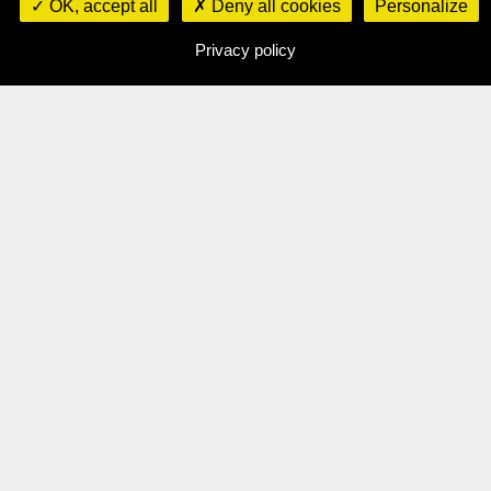
OK, accept all
Deny all cookies
Personalize
Zénaïde
Privacy policy
PAR
ADMIN
, LE
11 JUILLET 2023
Partager