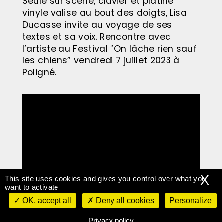
Seule sur scène, clavier et platine
vinyle valise au bout des doigts, Lisa
Ducasse invite au voyage de ses
textes et sa voix. Rencontre avec
l’artiste au Festival “On lâche rien sauf
les chiens” vendredi 7 juillet 2023 à
Poligné.
X
This site uses cookies and gives you control over what you
want to activate
Interview : Yasmina / montage :
OK, accept all
Deny all cookies
Personalize
Zénaïde
Privacy policy