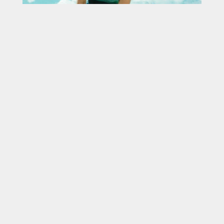
AAS : Quels morceaux ont été les
plus durs à écrire. Ceux où tu t’es le
plus mise à nu ?
MADELEINE :
Je n’ai pas eu trop peur de
me dévoiler. Je me suis dit : « De toute
façon, meuf, tu chantes en français, tu
vas devoir raconter ta vie, donc j’ai
assumé tout ce que j’avais à dire. Le
morceau le plus dur à écrire, je crois
que c’est
Elsa
.
Tout l’album, est
composé de chansons d’amour
adressées à mon ex. Mais
Elsa
, c’est
une chanson d’amitié. Et je me suis
rendu compte que c’était plus difficile