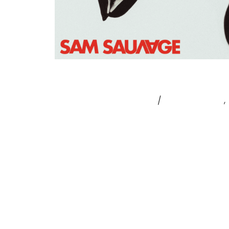
SAM SAUVAGE
Laisser un commentaire
/
Coup de cœur
,
MESDAMES, MESSIEURS ! – Sam ou la vie S
s’il vous plaît… Un avis de tempête est a
nouvelle vague, déferlante, venue de la c
les corps. Chevelure Dylanesque, costume 
Lire la suite »