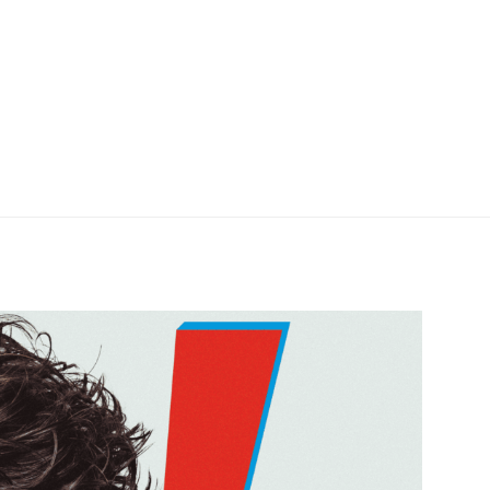
terre, nourrie autant par les textures éthérées
oy Division ou la mélancolie élégante de
ais pense en intuitions et …