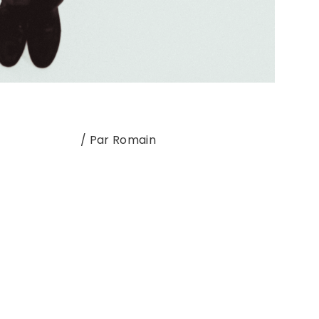
Nouvel album
/ Par
Romain
auvage MESDAMES, MESSIEURS ! Votre attention
nnoncé sur la scène musicale française. Une
ôte d’Opale prête à faire chavirer les cœurs et
trop large taillé pour le succès, …