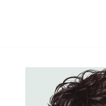
territoires. Formée entre Paris et l’Angle
des Cocteau Twins que par la tension de J
Françoise Hardy, Billie écrit en français m
Lire la suite »