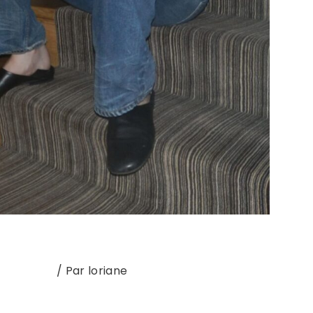
Nouvel EP
/ Par
loriane
OI À 24 ans, Billie conquièrt déjà d’autres