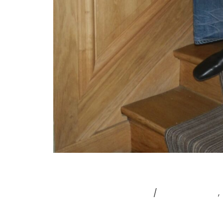
BILLIE
Laisser un commentaire
/
Coup de cœur
,
BILLIE – À CE QUE LES AUTRES PENSENT DE M