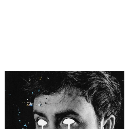
Nous avons eu le plaisir de rencontrer Lisa
Ducasse à l’occasion de sa venue à Rennes pour le
Festival Bars en Trans vendredi 9 décembre 2022.
AAS : Bonjour Lisa, Rennes c’est la première fois
pour toi ? LISA DUCASSE : A Rennes oui, mais j’ai
joué en avril dernier à Poligné pas trop loin, …
Lire la suite »