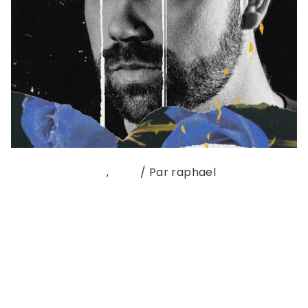
NOUVEAU SINGLE
,
sons
/ Par
raphael
MARTIN LUMINET – DEUIL Deux mois après avoir
dévoilé une douceur de premier single intitulée
Revenir, nous constatons avec émotion que Martin
Luminet ne finit pas de s’affirmer et de s’assumer.
Cette fois, il nous offre Deuil, second extrait de son
album à paraître début 2023, accompagné d’un
clip à l’agréable originalité. C’est si facile …