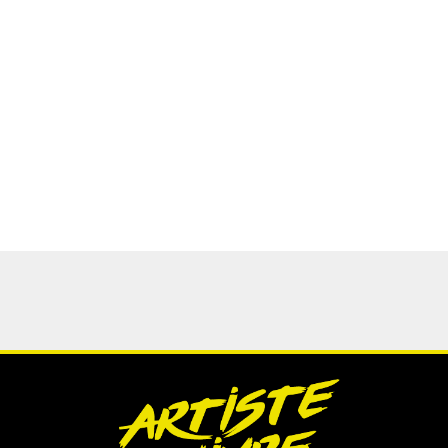
une petite mine que l’on découvre à l’écran un
Martin Luminet en pleine effervescence pour son
retour avec le clip de Revenir, premier single et
morceau annonciateur de son tout premier album
à paraître en février 2023. L’auteur-compositeur-
interprète (et réalisateur) nous dévoile un clip
plein d’originalité fait …
Lire la suite »