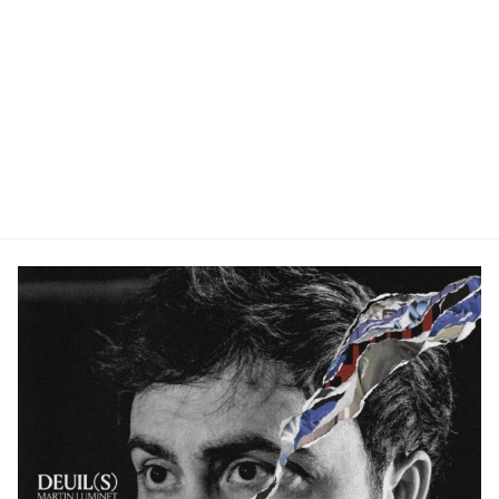
2023 sur le 101.9 FM ou en podcast sur Après un
passage très remarqué aux Francofolies de La
Rochelle 2021 et son premier EP MONSTRE paru en
juin 2021, Martin Luminet a révélé une personnalité
authentique et batailleuse, scandant ses failles et
ses inquiétudes avec …
Lire la suite »