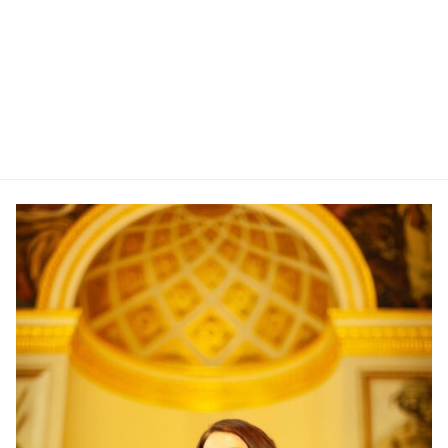
LACHE RIEN SAUF LES CHIENS (7 juillet 2023). Seule
sur scène, clavier et platine vinyle valise au bout
des doigts, Lisa Ducasse invite au voyage de ses
textes et sa voix. Rencontre avec l’artiste au
Festival “On lâche rien sauf les chiens” vendredi 7
juillet 2023 à Poligné.