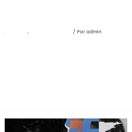
Lire la suite »
Interview
,
Interview du mois
/ Par
admin
Rencontre avec LOMBRE au Mama Festival
mercredi 12 octobre 2022. AAS : Bonjour, on vient
de te découvrir sur scène avec une partie de ton
projet, peux-tu te présenter ? LOMBRE : Bonjour, je
m’appelle Andréas, j’ai 25 ans. J’ai un projet qui
s’appelle LOMBRE, créé en 2016, entre rap et slam,
on appelle ça …
Lire la suite »