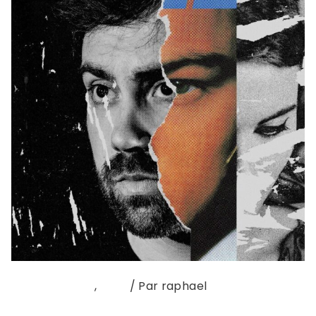
NOUVEAU CLIP
,
sons
/ Par
raphael
MARTIN LUMINET – REVENIR C’est camisolé et avec