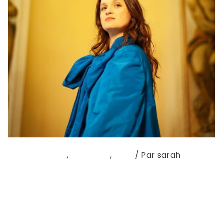
NOUVEAU CLIP
,
Nouvel EP
,
sons
/ Par
sarah
CAROLE PELÉ – COURIR Carole Pelé ne se refuse
rien. Le clip Courir se termine tout simplement à…
l’Assemblée Nationale ! (Une première pour
l’institution !) Oscillant entre espoir et désespoir,
la chanson invite à courir quoi qu’il arrive, pour y