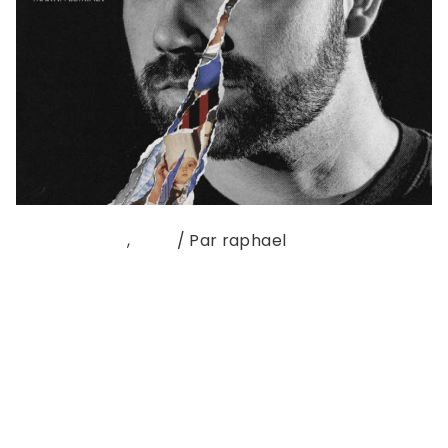
Nouvel album
,
sons
/ Par
raphael
MARTIN LUMINET – DEUIL(S) Alors, ça fait quoi
d’être un garçon avec un monstre dans le cœur ?
Installez-vous bien confortablement sur votre
meilleur fauteuil, prenez votre meilleur plaid,
mettez votre meilleur casque et prévoyez
plusieurs heures devant vous, de quoi écouter au
moins deux ou trois fois en boucle (si ce n’est plus)
l’album Deuil(s) …