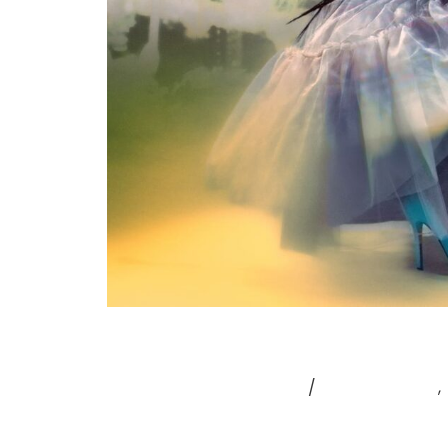
KALIKA
Laisser un commentaire
/
Coup de cœur
,
KALIKA – MA CLAQUE Saturer volontaireme