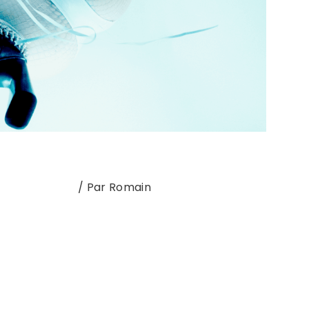
Nouvel album
/ Par
Romain
, au bas mot, c’est le temps qu’il faudrait
 Quealy. Le but, en faire trop. Trop théâtrale,
lumineux sur la chevelure), très stylisé mais
c’est délicieux. Comme ce bonbon …