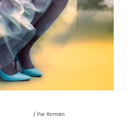
Nouvel album
/ Par
Romain
nt l’espace d’un KO émotionnel. Une gifle