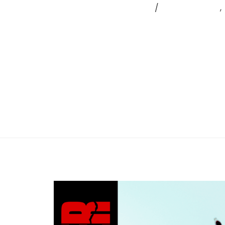
Laisser un commentaire
/
Coup de cœur
,
DAB ROZER – LE PERSONNAGE PRINCIPAL Ici, le
se nomme Dab Rozer, ou Nicolas pour les 
c’est mieux qu’Antoine”. Après Vie paisible
Dab Rozer débarque avec son premier al
Lire la suite »