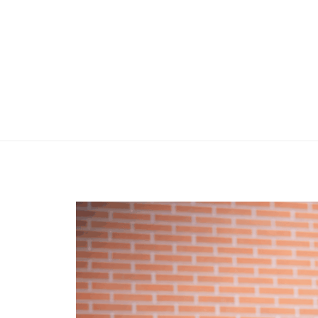
pour réveiller les corps et les esprits qui s
merveille. Kalika en a marre, sa claque e
nouvel album. Un lâcher prise, une déch
Lire la suite »