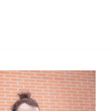
’enterrent. Cette violence, elle lui va à
t le répand de façon contagieuse dans son
arge électrique comme une rave au bord …