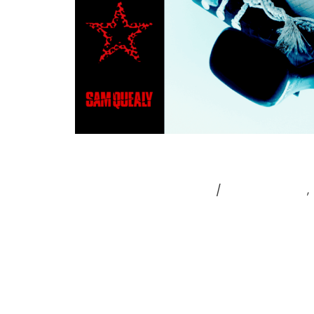
SAM QUEALY
Laisser un commentaire
/
Coup de cœur
,
SAM QUEALY – JAWBREAKER Quelques heures
pour se préparer à passer la nuit avec Sam
trop “hairspray” (ou plus littéralement vo
trop stylé. Car plus c’est excessif, plus 
Lire la suite »